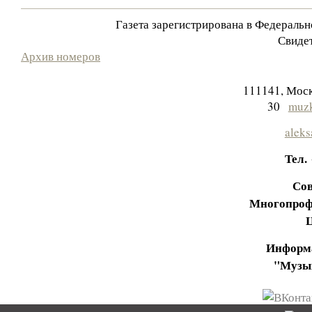
Газета зарегистрирована в Федераль
Свидет
Архив номеров
111141, Моск
30
muzk
aleks
Тел.
Сов
Многопроф
Информа
"Музы