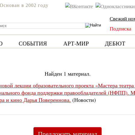
Основан в 2002 году
Свежий но
Подписка
Ю
СОБЫТИЯ
АРТ-МИР
ДЕБЮТ
Найден 1 материал.
 новой лекции образовательного проекта «Мастера театр
нального фонда поддержки правообладателей (НФПП). Ма
тра и кино Дарья Повереннова.
(Новости)
Предложить материал