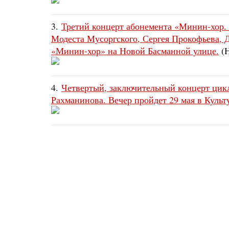
3.
Третий концерт абонемента «Минин-хор.
Модеста Мусоргского, Сергея Прокофьева, 
«Минин-хор» на Новой Басманной улице.
(Н
4.
Четвертый, заключительный концерт цик
Рахманинова. Вечер пройдет 29 мая в Куль