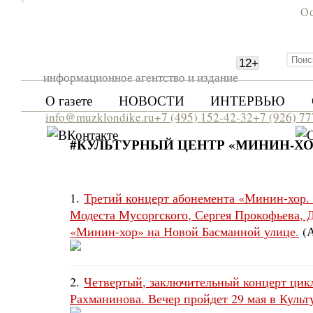
Ос
12
+
информационное агентство и издание
О газете
НОВОСТИ
ИНТЕРВЬЮ
info@muzklondike.ru
+7 (495) 152-42-32
+7 (926) 7
#КУЛЬТУРНЫЙ ЦЕНТР «МИНИН-ХО
1.
Третий концерт абонемента «Минин-хор.
Модеста Мусоргского, Сергея Прокофьева, 
«Минин-хор» на Новой Басманной улице.
(
2.
Четвертый, заключительный концерт цик
Рахманинова. Вечер пройдет 29 мая в Куль