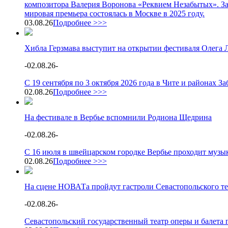
композитора Валерия Воронова «Реквием Незабытых». З
мировая премьера состоялась в Москве в 2025 году.
03.08.26
Подробнее >>>
Хибла Герзмава выступит на открытии фестиваля Олега 
-
02.08.26
-
С 19 сентября по 3 октября 2026 года в Чите и районах 
02.08.26
Подробнее >>>
На фестивале в Вербье вспомнили Родиона Щедрина
-
02.08.26
-
С 16 июля в швейцарском городке Вербье проходит музы
02.08.26
Подробнее >>>
На сцене НОВАТа пройдут гастроли Севастопольского те
-
02.08.26
-
Севастопольский государственный театр оперы и балета п