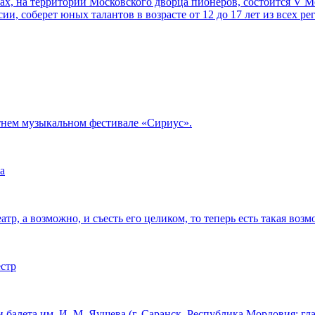
орах, на территории Московского дворца пионеров, состоится V
ии, соберет юных талантов в возрасте от 12 до 17 лет из всех р
тнем музыкальном фестивале «Сириус».
а
тр, а возможно, и съесть его целиком, то теперь есть такая возм
естр
 балета им. И. М. Яушева (г. Саранск, Республика Мордовия; г