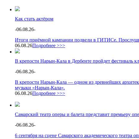
Как стать актёром
-
06.08.26
-
Итоги приёмной кампании подвели в ГИТИСе. Прослушив
06.08.26
Подробнее >>>
В крепости Нарын-Кала в Дербенте пройдет фестиваль к
-
06.08.26
-
В крепости Нарын-Кала — одном из древнейших архитек
музыки «Нарын-Кала».
06.08.26
Подробнее >>>
Самарский театр оперы и балета представит премьеру о
-
06.08.26
-
6 сентября на сцене Самарского академического театра 