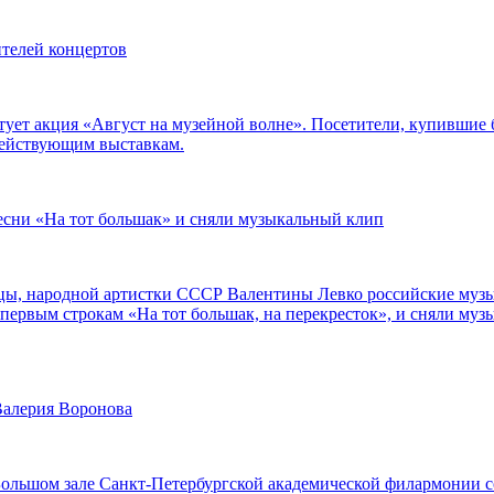
ителей концертов
тует акция «Август на музейной волне». Посетители, купившие 
действующим выставкам.
есни «На тот большак» и сняли музыкальный клип
цы, народной артистки СССР Валентины Левко российские муз
первым строкам «На тот большак, на перекресток», и сняли музы
Валерия Воронова
 Большом зале Санкт-Петербургской академической филармонии с