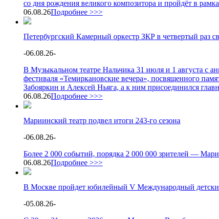
со дня рождения великого композитора и пройдёт в рамк
06.08.26
Подробнее >>>
Петербургский Камерный оркестр ЗКР в четвертый раз с
-
06.08.26
-
В Музыкальном театре Нальчика 31 июля и 1 августа с 
фестиваля «Темиркановские вечера», посвященного памя
Забояркин и Алексей Ньяга, а к ним присоединился глав
06.08.26
Подробнее >>>
Мариинский театр подвел итоги 243-го сезона
-
06.08.26
-
Более 2 000 событий, порядка 2 000 000 зрителей — Мари
06.08.26
Подробнее >>>
В Москве пройдет юбилейный V Международный детски
-
05.08.26
-