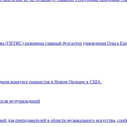
ства (ГИТИС) назначена главный бухгалтер учреждения Ольга Ерм
ном конкурсе пианистов в Новом Орлеане в США.
гогов музучреждений
мий для преподавателей в области музыкального искусства, со