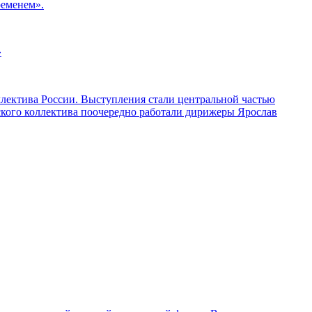
ременем».
»
ллектива России. Выступления стали центральной частью
ского коллектива поочередно работали дирижеры Ярослав