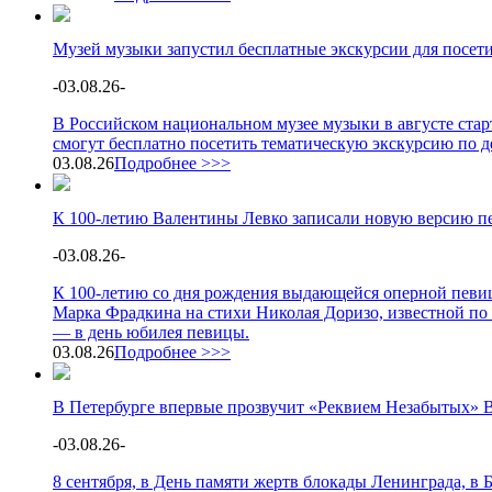
Музей музыки запустил бесплатные экскурсии для посет
-
03.08.26
-
В Российском национальном музее музыки в августе стар
смогут бесплатно посетить тематическую экскурсию по 
03.08.26
Подробнее >>>
К 100-летию Валентины Левко записали новую версию п
-
03.08.26
-
К 100-летию со дня рождения выдающейся оперной певи
Марка Фрадкина на стихи Николая Доризо, известной по 
— в день юбилея певицы.
03.08.26
Подробнее >>>
В Петербурге впервые прозвучит «Реквием Незабытых» 
-
03.08.26
-
8 сентября, в День памяти жертв блокады Ленинграда, в