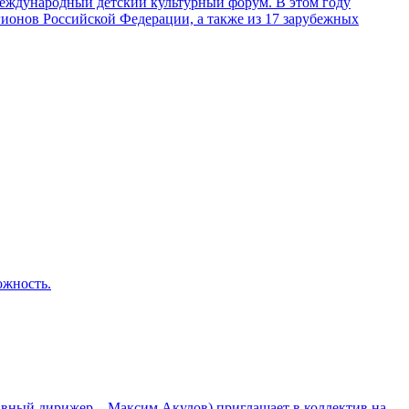
 Международный детский культурный форум. В этом году
егионов Российской Федерации, а также из 17 зарубежных
ожность.
лавный дирижер – Максим Акулов) приглашает в коллектив на