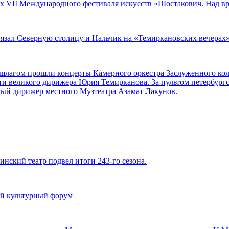
ах VII Международного фестиваля искусств «Шостакович. Над в
вязал Северную столицу и Нальчик на «Темиркановских вечерах
аншлагом прошли концерты Камерного оркестра Заслуженного ко
ти великого дирижера Юрия Темирканова. За пультом петербург
ный дирижер местного Музтеатра Азамат Лакунов.
инский театр подвел итоги 243-го сезона.
й культурный форум