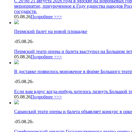
С 20 по 21 августа 2026 года в Москве на Воробьевых г
мероприятие, приуроченное к Году единства народов Росс
государств.
05.08.26
Подробнее >>>
Пермский балет на новой площадке
-
05.08.26
-
Пермский театр оперы и балета выступил на Большом ле
05.08.26
Подробнее >>>
В доставке появилось мороженое в форме Большого театр
-
05.08.26
-
Если вам вдруг когда-нибудь хотелось лизнуть Большой теа
05.08.26
Подробнее >>>
Саранский театр оперы и балета объявляет конкурс в орк
-
05.08.26
-
Симфонический оркестр Государственного театра оперы и