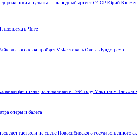
а дирижерским пультом — народный артист СССР Юрий Башмет, 
Лундстрема в Чите
Забайкальского края пройдет V Фестиваль Олега Лундстрема.
кальный фестиваль, основанный в 1994 году Мартином Тайсоно
атра оперы и балета
роведет гастроли на сцене Новосибирского государственного ак