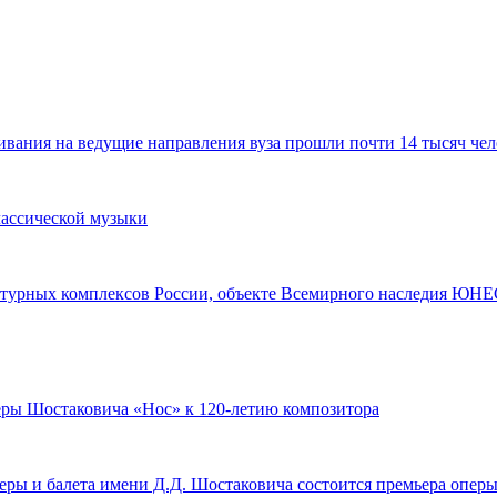
ания на ведущие направления вуза прошли почти 14 тысяч чел
лассической музыки
турных комплексов России, объекте Всемирного наследия ЮНЕС
перы Шостаковича «Нос» к 120-летию композитора
оперы и балета имени Д.Д. Шостаковича состоится премьера опе