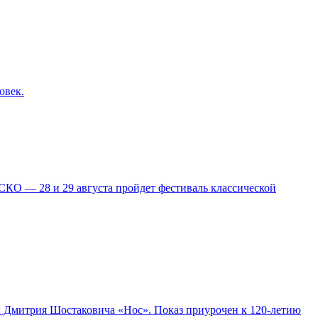
овек.
КО — 28 и 29 августа пройдет фестиваль классической
ры Дмитрия Шостаковича «Нос». Показ приурочен к 120-летию