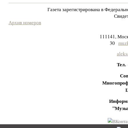
Газета зарегистрирована в Федераль
Свидет
Архив номеров
111141, Моск
30
muzk
aleks
Тел.
Сов
Многопроф
Информа
"Музы