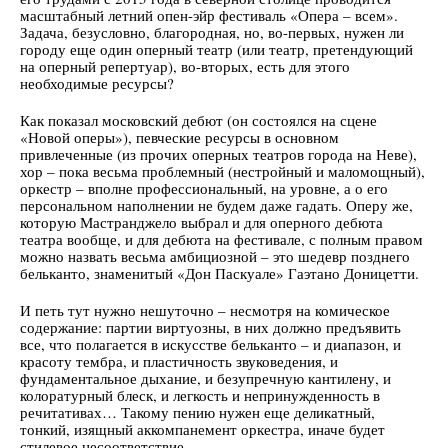
масштабный летний опен-эйр фестиваль «Опера – всем».
Задача, безусловно, благородная, но, во-первых, нужен ли
городу еще один оперный театр (или театр, претендующий
на оперный репертуар), во-вторых, есть для этого
необходимые ресурсы?
Как показал московский дебют (он состоялся на сцене
«Новой оперы»), певческие ресурсы в основном
привлеченные (из прочих оперных театров города на Неве),
хор – пока весьма проблемный (нестройный и маломощный),
оркестр – вполне профессиональный, на уровне, а о его
персональном наполнении не будем даже гадать. Оперу же,
которую Мастранджело выбрал и для оперного дебюта
театра вообще, и для дебюта на фестивале, с полным правом
можно назвать весьма амбициозной – это шедевр позднего
бельканто, знаменитый «Дон Паскуале» Гаэтано Доницетти.
И петь тут нужно нешуточно – несмотря на комическое
содержание: партии виртуозны, в них должно предъявить
все, что полагается в искусстве бельканто – и диапазон, и
красоту тембра, и пластичность звуковедения, и
фундаментальное дыхание, и безупречную кантилену, и
колоратурный блеск, и легкость и непринужденность в
речитативах… Такому пению нужен еще деликатный,
тонкий, изящный аккомпанемент оркестра, иначе будет
стилевое несоответствие...