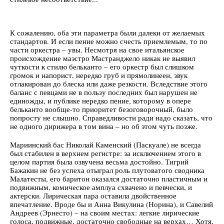
К сожалению, оба эти параметра были далеки от желаемых
стандартов. И если пение можно счесть приемлемым, то по
части оркестра – увы. Несмотря на свое итальянское
происхождение маэстро Мастранджело никак не выявил
чуткости к стилю бельканто – его оркестр был слишком
громок и напорист, нередко груб и прямолинеен, звук
отлакирован до блеска или даже резкости. Вследствие этого
баланс с певцами не в пользу последних был нарушен не
единожды, и публике нередко пение, которому в опере
бельканто вообще-то приоритет безоговорочный, было
попросту не слышно. Справедливости ради надо сказать, что
не одного дирижера в том вина – но об этом чуть позже.
Мариинский бас Николай Каменский (Паскуале) не всегда
был стабилен в верхнем регистре: за исключением этого в
целом партия была озвучена весьма достойно. Тигрий
Бажакин не без успеха отыграл роль плутоватого сводника
Малатесты, его баритон оказался достаточно пластичным и
подвижным, комическое амплуа схвачено и певчески, и
актерски. Лирическая пара оставила двойственное
впечатление. Вроде бы и Анна Викулина (Норина), и Савелий
Андреев (Эрнесто) – на своим местах: легкие лирические
голоса, подвижные, достаточно свободные на верхах… Хотя,