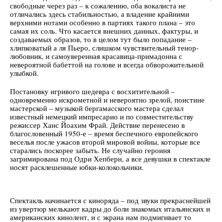
свободные через раз – к сожалению, оба вокалиста не
отличались здесь стабильностью, а владение крайними
верхними нотами особенно в партиях такого плана – это
самая их соль. Что касается внешних данных, фактуры, и
создаваемых образов, то в целом тут было попадание –
хлипковатый а ля Пьеро, слишком чувствительный тенор-
любовник, и самоуверенная красавица-примадонна с
невероятной бабеттой на голове и всегда обворожительной
улыбкой.
Постановку игривого шедевра с восхитительной –
одновременно искрометной и невероятно зрелой, поистине
мастерской – музыкой бергамасского мастера сделал
известный немецкий импресарио и по совместительству
режиссер Ханс Йоахим Фрай. Действие перенесено в
благословенный 1950-е – время беспечного европейского
веселья после ужасов второй мировой войны, которые все
старались поскорее забыть. Не случайно героиня
загримирована под Одри Хепберн, а все девушки в спектакле
носят расклешенные юбки-колокольчики.
Спектакль начинается с киноряда – под звуки прекраснейшей
из увертюр мелькают кадры до боли знакомых итальянских и
американских кинолент, и с экрана нам подмигивает то