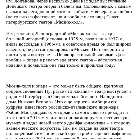
им. Жиганова, через несколько дней нас ждет выступление
Донецкого театра оперы и балета им. Соловьяненко, а самым
свежим на сегодняшний момент событием вечера стал дебют
(не только на фестивале, но и вообще в столице) Санкт-
петербургского театра «Мюзик-холл».
Нет, конечно, Ленинградский «Мюзик-холл» - театр с
большой историей (основан в 1928-м, разогнан в 1937-м,
вновь воссоздан в 1966-м), в советское время он был широко
известен, не раз гастролировал в Москве. Но с оперой эта
институция выступает в Первопрестольной впервые. Да и
вообще – опера в репертуаре этого театра – абсолютная
новация и появилась она там только в прошлом году.
Мюзик-холл и опера – что может быть общего, где точки
соприкосновения? Ну, разве что локация – театр выступает в
родном Петербурге в Оперном зале бывшего Народного
дома Николая Второго. Что еще вернее – амбиции его
худрука, известного российско-итальянского дирижера
Фабио Мастранджело, который с самого своего прихода на
этот пост в 2013-м усиленно пропагандирует классическую
музыку и задал новый вектор дрейфа коллектива – в сторону
академического искусства. Так, им создан на базе театра
полноценный симфонический оркестр «Северная симфония»,
его трудами с 2015 года в северной столице проводится