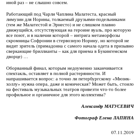
иной раз – не слышно совсем.
Работающий под Чарли Чаплина Малатеста, красный
лимузин для Норины, толкаемый друзьями-подельниками
(тем же Малатестой и Эрнесто) и не слишком плавно
движущийся, отсутствующая на героине вуаль, про которую
все поют, и в наличии которой – интрига метаморфозы
скромницы Софронии в стервозную Норину, но которой не
видит зритель (примадонна с самого начала одета в призывно
сверкающие бриллианты – как для приема в Букингемском
дворце) …
Оборванный финал, которым недоуменно заканчивается
спектакль, оставляет в полной растерянности. И
напрашивается вопрос: а точно ли петербургскому «Мюзик-
холлу» нужна опера, даже и комическая? Может быть, стоило
на фестиваль музыкальных театров привезти что-то более
профильное и органичное для этого коллектива?
Александр МАТУСЕВИЧ
Фотограф Елена ЛАПИНА
07.11.2019