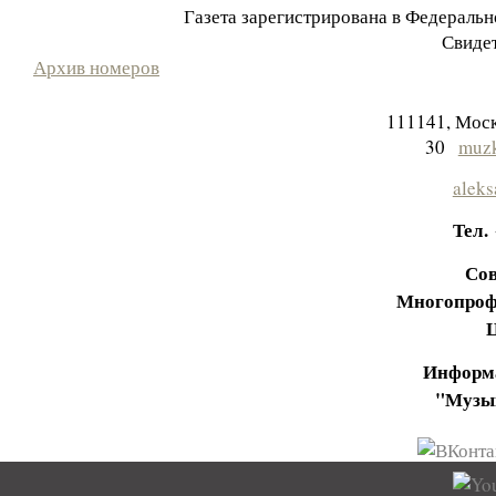
Газета зарегистрирована в Федераль
Свидет
Архив номеров
111141, Моск
30
muzk
aleks
Тел.
Сов
Многопроф
Информа
"Музы