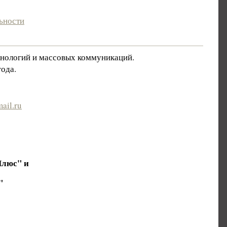
ьности
хнологий и массовых коммуникаций.
ода.
ail.ru
Плюс" и
"