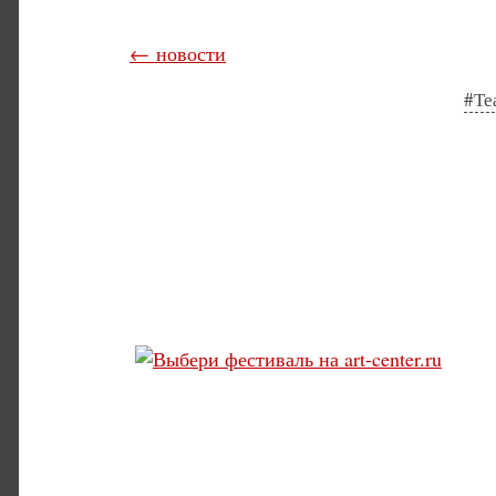
← новости
#Те