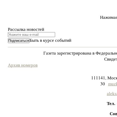
Нажимая
Рассылка новостей
Быть в курсе событий
Газета зарегистрирована в Федераль
Свидет
Архив номеров
111141, Моск
30
muzk
aleks
Тел.
Сов