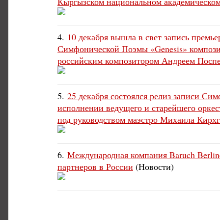
Кыргызском национальном академическом 
4.
10 декабря вышла в свет запись премьер
Симфонической Поэмы «Genesis» композит
российским композитором Андреем Посп
5.
25 декабря состоялся релиз записи Си
исполнении ведущего и старейшего орке
под руководством маэстро Михаила Кирхгофф
6.
Международная компания Baruch Berliner
партнеров в России
(Новости)