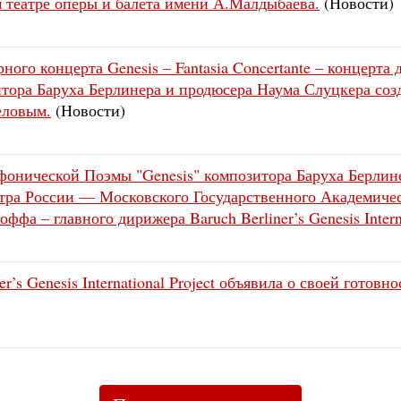
театре оперы и балета имени А.Малдыбаева.
(Новости)
ного концерта Genesis – Fantasia Concertante – концерта
ора Баруха Берлинера и продюсера Наума Слуцкера созд
еловым.
(Новости)
мфонической Поэмы "Genesis" композитора Баруха Берлин
стра России — Московского Государственного Академич
а – главного дирижера Baruch Berliner’s Genesis Internat
’s Genesis International Project объявила о своей готов