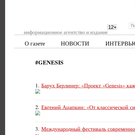
12
+
информационное агентство и издание
О газете
НОВОСТИ
ИНТЕРВЬ
#GENESIS
1.
Барух Берлинер: «Проект «Genesis» ка
2.
Евгений Ацапкин: «От классической си
3.
Международный фестиваль современного 