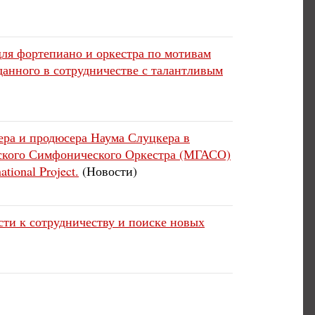
 для фортепиано и оркестра по мотивам
анного в сотрудничестве с талантливым
ера и продюсера Наума Слуцкера в
еского Симфонического Оркестра (МГАСО)
ional Project.
(Новости)
ности к сотрудничеству и поиске новых