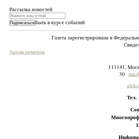
Рассылка новостей
Быть в курсе событий
Газета зарегистрирована в Федераль
Свидет
Архив номеров
111141, Моск
30
muzk
aleks
Тел.
Сов
Многопроф
Информа