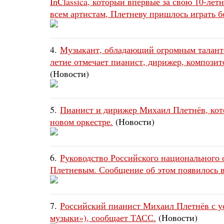
InClassica, который впервые за свою 10-лет
всем артистам, Плетневу пришлось играть б
4.
Музыкант, обладающий огромным талантом
летие отмечает пианист, дирижер, композит
(Новости)
5.
Пианист и дирижер Михаил Плетнёв, кото
новом оркестре.
(Новости)
6.
Руководство Российского национального 
Плетневым. Сообщение об этом появилось в 
7.
Российский пианист Михаил Плетнёв с у
музыки»), сообщает ТАСС.
(Новости)