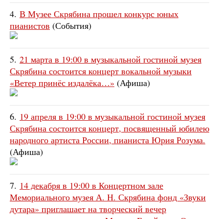
4.
В Музее Скрябина прошел конкурс юных
пианистов
(События)
5.
21 марта в 19:00 в музыкальной гостиной музея
Скрябина состоится концерт вокальной музыки
«Ветер принёс издалёка…»
(Афиша)
6.
19 апреля в 19:00 в музыкальной гостиной музея
Скрябина состоится концерт, посвященный юбилею
народного артиста России, пианиста Юрия Розума.
(Афиша)
7.
14 декабря в 19:00 в Концертном зале
Мемориального музея А. Н. Скрябина фонд «Звуки
дутара» приглашает на творческий вечер