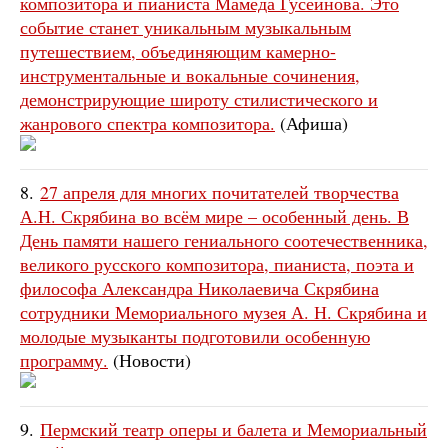
композитора и пианиста Мамеда Гусейнова. Это
событие станет уникальным музыкальным
путешествием, объединяющим камерно-
инструментальные и вокальные сочинения,
демонстрирующие широту стилистического и
жанрового спектра композитора.
(Афиша)
8.
27 апреля для многих почитателей творчества
А.Н. Скрябина во всём мире – особенный день. В
День памяти нашего гениального соотечественника,
великого русского композитора, пианиста, поэта и
философа Александра Николаевича Скрябина
сотрудники Мемориального музея А. Н. Скрябина и
молодые музыканты подготовили особенную
программу.
(Новости)
9.
Пермский театр оперы и балета и Мемориальный