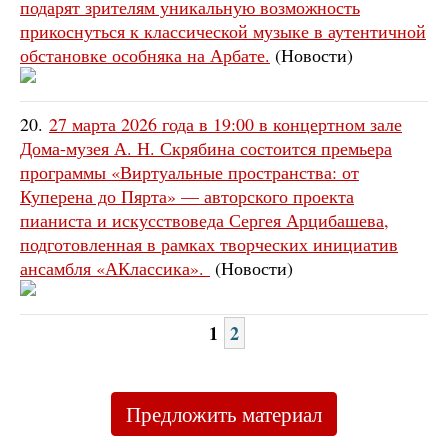
подарят зрителям уникальную возможность
прикоснуться к классической музыке в аутентичной
обстановке особняка на Арбате.
(Новости)
20.
27 марта 2026 года в 19:00 в концертном зале
Дома-музея А. Н. Скрябина состоится премьера
программы «Виртуальные пространства: от
Куперена до Пярта» — авторского проекта
пианиста и искусствоведа Сергея Арцибашева,
подготовленная в рамках творческих инициатив
ансамбля «АКлассика».
(Новости)
1
2
Предложить материал