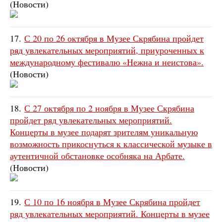
(Новости)
17.
С 20 по 26 октября в Музее Скрябина пройдет
ряд увлекательных мероприятий, приуроченных к
международному фестивалю «Нежна и неистова».
(Новости)
18.
С 27 октября по 2 ноября в Музее Скрябина
пройдет ряд увлекательных мероприятий.
Концерты в музее подарят зрителям уникальную
возможность прикоснуться к классической музыке в
аутентичной обстановке особняка на Арбате.
(Новости)
19.
С 10 по 16 ноября в Музее Скрябина пройдет
ряд увлекательных мероприятий. Концерты в музее