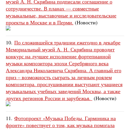
музей А. Н. Скрябина подписали соглашение о
сотрудничестве. В планах — совместные
музыкальные, выставочные и исследовательские
проекты в Москве и в Перми.
(Новости)
10.
По сложившейся традиции ежегодно в декабре
Мемориальный музей А. Н. Скрябина проводит
конкурс на лучшее исполнение фортепианной
музыки композитора эпохи Серебряного века
Александра Николаевича Скрябина. А главный его
приз – возможность сыграть за личным роялем
композитора. прослушивании выступают учащиеся
музыкальных учебных заведений Москвы, а также
других регионов России и зарубежья.
(Новости)
11.
Фотопроект «Музыка Победы. Гармоника на
фронте» повествует о том, как музыка помогала