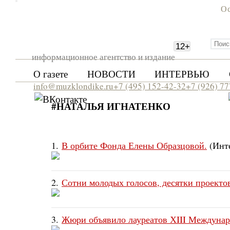
Ос
12
+
информационное агентство и издание
О газете
НОВОСТИ
ИНТЕРВЬЮ
info@muzklondike.ru
+7 (495) 152-42-32
+7 (926) 7
#НАТАЛЬЯ ИГНАТЕНКО
1.
В орбите Фонда Елены Образцовой.
(Инт
2.
Сотни молодых голосов, десятки проекто
3.
Жюри объявило лауреатов ХIII Междунар