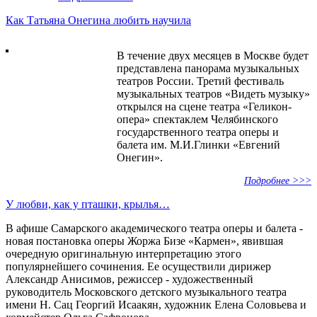
Как Татьяна Онегина любить научила
В течение двух месяцев в Москве будет
представлена панорама музыкальных
театров России. Третий фестиваль
музыкальных театров «Видеть музыку»
открылся на сцене театра «Геликон-
опера» спектаклем Челябинского
государственного театра оперы и
балета им. М.И.Глинки «Евгений
Онегин».
Подробнее >>>
У любви, как у пташки, крылья…
В афише Самарского академического театра оперы и балета -
новая постановка оперы Жоржа Бизе «Кармен», явившая
очередную оригинальную интерпретацию этого
популярнейшего сочинения. Ее осуществили дирижер
Александр Анисимов, режиссер - художественный
руководитель Московского детского музыкального театра
имени Н. Сац Георгий Исаакян, художник Елена Соловьева и