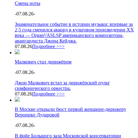
Смена ноты
-
07.08.26
-
Знаменательное событие в истории музыки: впервые за
2,5 года сменился аккорд в культовом произведении XX
века — Organ²/ASLSP американского композитора-
авангардиста Джона Кейджа.
07.08.26
Подробнее >>>
Малкович стал дирижёром
-
07.08.26
-
Джон Малкович встал за дирижёрский пульт
симфонического оркестра.
07.08.26
Подробнее >>>
В Москве открыли бюст первой женщине-дирижеру
Веронике Дударовой
-
07.08.26
-
В фойе Большого зала Московской консерватории