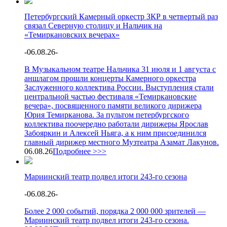
Петербургский Камерный оркестр ЗКР в четвертый раз
связал Северную столицу и Нальчик на
«Темиркановских вечерах»
-
06.08.26
-
В Музыкальном театре Нальчика 31 июля и 1 августа с
аншлагом прошли концерты Камерного оркестра
Заслуженного коллектива России. Выступления стали
центральной частью фестиваля «Темиркановские
вечера», посвященного памяти великого дирижера
Юрия Темирканова. За пультом петербургского
коллектива поочередно работали дирижеры Ярослав
Забояркин и Алексей Ньяга, а к ним присоединился
главный дирижер местного Музтеатра Азамат Лакунов.
06.08.26
Подробнее >>>
Мариинский театр подвел итоги 243-го сезона
-
06.08.26
-
Более 2 000 событий, порядка 2 000 000 зрителей —
Мариинский театр подвел итоги 243-го сезона.