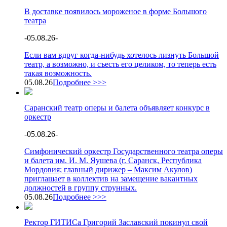
В доставке появилось мороженое в форме Большого
театра
-
05.08.26
-
Если вам вдруг когда-нибудь хотелось лизнуть Большой
театр, а возможно, и съесть его целиком, то теперь есть
такая возможность.
05.08.26
Подробнее >>>
Саранский театр оперы и балета объявляет конкурс в
оркестр
-
05.08.26
-
Симфонический оркестр Государственного театра оперы
и балета им. И. М. Яушева (г. Саранск, Республика
Мордовия; главный дирижер – Максим Акулов)
приглашает в коллектив на замещение вакантных
должностей в группу струнных.
05.08.26
Подробнее >>>
Ректор ГИТИСа Григорий Заславский покинул свой