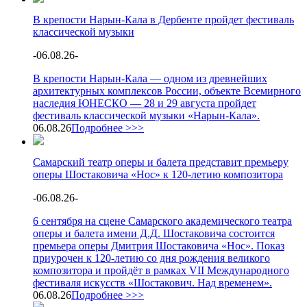
В крепости Нарын-Кала в Дербенте пройдет фестиваль
классической музыки
-
06.08.26
-
В крепости Нарын-Кала — одном из древнейших
архитектурных комплексов России, объекте Всемирного
наследия ЮНЕСКО — 28 и 29 августа пройдет
фестиваль классической музыки «Нарын-Кала».
06.08.26
Подробнее >>>
Самарский театр оперы и балета представит премьеру
оперы Шостаковича «Нос» к 120-летию композитора
-
06.08.26
-
6 сентября на сцене Самарского академического театра
оперы и балета имени Д.Д. Шостаковича состоится
премьера оперы Дмитрия Шостаковича «Нос». Показ
приурочен к 120-летию со дня рождения великого
композитора и пройдёт в рамках VII Международного
фестиваля искусств «Шостакович. Над временем».
06.08.26
Подробнее >>>