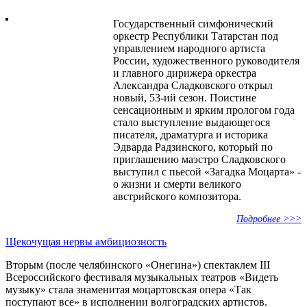
Государственный симфонический
оркестр Республики Татарстан под
управлением народного артиста
России, художественного руководителя
и главного дирижера оркестра
Александра Сладковского открыл
новый, 53-ий сезон. Поистине
сенсационным и ярким прологом года
стало выступление выдающегося
писателя, драматурга и историка
Эдварда Радзинского, который по
приглашению маэстро Сладковского
выступил с пьесой «Загадка Моцарта» -
о жизни и смерти великого
австрийского композитора.
Подробнее >>>
Щекочущая нервы амбициозность
Вторым (после челябинского «Онегина») спектаклем III
Всероссийского фестиваля музыкальных театров «Видеть
музыку» стала знаменитая моцартовская опера «Так
поступают все» в исполнении волгоградских артистов.