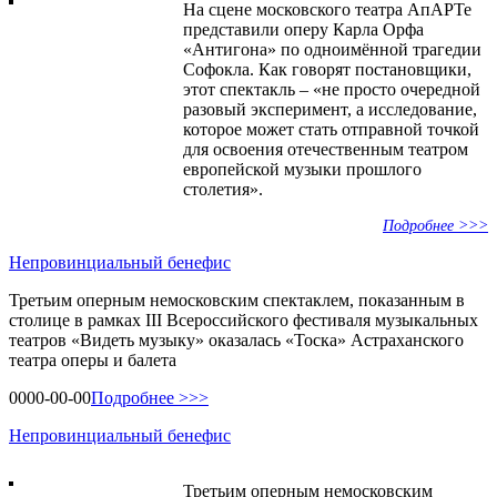
На сцене московского театра АпАРТе
представили оперу Карла Орфа
«Антигона» по одноимённой трагедии
Софокла. Как говорят постановщики,
этот спектакль – «не просто очередной
разовый эксперимент, а исследование,
которое может стать отправной точкой
для освоения отечественным театром
европейской музыки прошлого
столетия».
Подробнее >>>
Непровинциальный бенефис
Третьим оперным немосковским спектаклем, показанным в
столице в рамках III Всероссийского фестиваля музыкальных
театров «Видеть музыку» оказалась «Тоска» Астраханского
театра оперы и балета
0000-00-00
Подробнее >>>
Непровинциальный бенефис
Третьим оперным немосковским