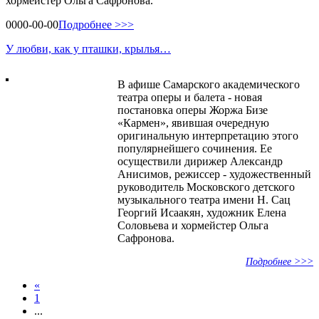
хормейстер Ольга Сафронова.
0000-00-00
Подробнее >>>
У любви, как у пташки, крылья…
В афише Самарского академического
театра оперы и балета - новая
постановка оперы Жоржа Бизе
«Кармен», явившая очередную
оригинальную интерпретацию этого
популярнейшего сочинения. Ее
осуществили дирижер Александр
Анисимов, режиссер - художественный
руководитель Московского детского
музыкального театра имени Н. Сац
Георгий Исаакян, художник Елена
Соловьева и хормейстер Ольга
Сафронова.
Подробнее >>>
«
1
...