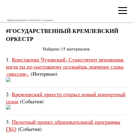
информационное агентство и издание
#ГОСУДАРСТВЕННЫЙ КРЕМЛЕВСКИЙ
ОРКЕСТР
Найдено 15 материалов.
1.
Константин Чудовский: Существуют мгновения,
когда ты по-настоящему осознаёшь значение слова
«миссия».
(Интервью)
2.
Кремлевский оркестр открыл новый концертный
сезон
(События)
3.
Пилотный проект образовательной программы
ГКО
(События)