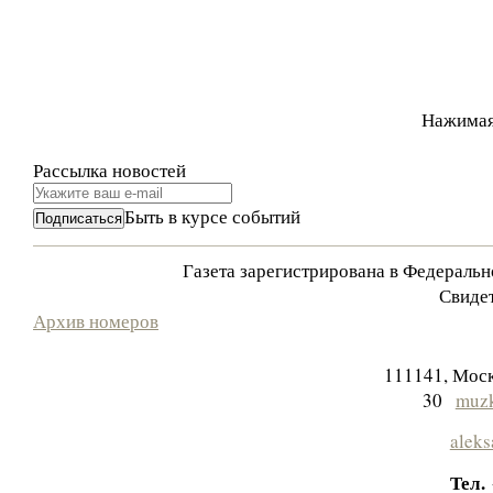
Нажимая
Рассылка новостей
Быть в курсе событий
Газета зарегистрирована в Федераль
Свидет
Архив номеров
111141, Моск
30
muzk
aleks
Тел.